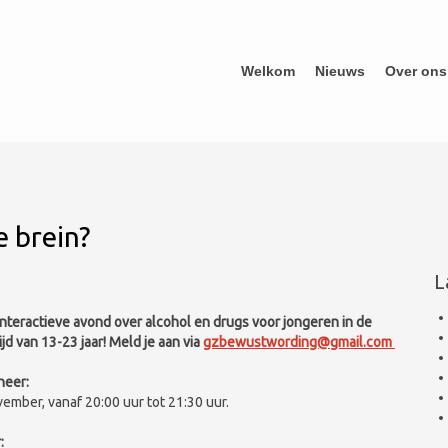
Welkom
Nieuws
Over ons
e brein?
L
interactieve avond over alcohol en drugs voor jongeren in de
ijd van 13-23 jaar! Meld je aan via
gzbewustwording@gmail.com
eer:
ember, vanaf 20:00 uur tot 21:30 uur.
: