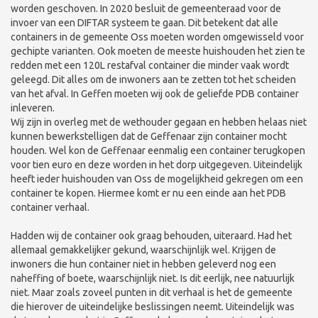
worden geschoven. In 2020 besluit de gemeenteraad voor de
invoer van een DIFTAR systeem te gaan. Dit betekent dat alle
containers in de gemeente Oss moeten worden omgewisseld voor
gechipte varianten. Ook moeten de meeste huishouden het zien te
redden met een 120L restafval container die minder vaak wordt
geleegd. Dit alles om de inwoners aan te zetten tot het scheiden
van het afval. In Geffen moeten wij ook de geliefde PDB container
inleveren.
Wij zijn in overleg met de wethouder gegaan en hebben helaas niet
kunnen bewerkstelligen dat de Geffenaar zijn container mocht
houden. Wel kon de Geffenaar eenmalig een container terugkopen
voor tien euro en deze worden in het dorp uitgegeven. Uiteindelijk
heeft ieder huishouden van Oss de mogelijkheid gekregen om een
container te kopen. Hiermee komt er nu een einde aan het PDB
container verhaal.
Hadden wij de container ook graag behouden, uiteraard. Had het
allemaal gemakkelijker gekund, waarschijnlijk wel. Krijgen de
inwoners die hun container niet in hebben geleverd nog een
naheffing of boete, waarschijnlijk niet. Is dit eerlijk, nee natuurlijk
niet. Maar zoals zoveel punten in dit verhaal is het de gemeente
die hierover de uiteindelijke beslissingen neemt. Uiteindelijk was