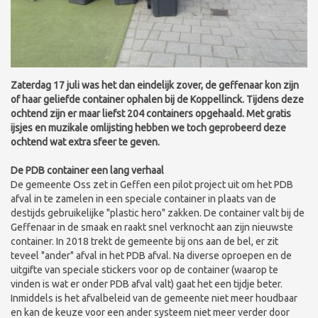
Zaterdag 17 juli was het dan eindelijk zover, de geffenaar kon zijn
of haar geliefde container ophalen bij de Koppellinck. Tijdens deze
ochtend zijn er maar liefst 204 containers opgehaald. Met gratis
ijsjes en muzikale omlijsting hebben we toch geprobeerd deze
ochtend wat extra sfeer te geven.
De PDB container een lang verhaal
De gemeente Oss zet in Geffen een pilot project uit om het PDB
afval in te zamelen in een speciale container in plaats van de
destijds gebruikelijke "plastic hero" zakken. De container valt bij de
Geffenaar in de smaak en raakt snel verknocht aan zijn nieuwste
container. In 2018 trekt de gemeente bij ons aan de bel, er zit
teveel "ander" afval in het PDB afval. Na diverse oproepen en de
uitgifte van speciale stickers voor op de container (waarop te
vinden is wat er onder PDB afval valt) gaat het een tijdje beter.
Inmiddels is het afvalbeleid van de gemeente niet meer houdbaar
en kan de keuze voor een ander systeem niet meer verder door