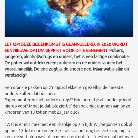
LET OP! DEZE BIJEENKOMST IS GEANNULEERD. IN 2020 WORDT
EEN NIEUWE DATUM GEPRIKT VOOR DIT EVENEMENT.
Pubers,
jongeren, alcohol&drugs en ouders, het is een lastige combinatie.
De puber wil ontdekken en proberen en de ouders vinden het
vooral moeilijk. De ene zegt ja, de andere nee. Maar wat is slim en
verstandig?
Een drankje pakken op z’n tijd is lekker en gezellig; de meeste
ouders zullen dat beamen.
Experimenteren met andere drugs!? Hoe bereid je als ouder je kind
hierop voor? Moet je dat ‘pleziertje’ dan ook niet gunnen aan onze
kinderen van 13 tot en met 23 jaar oud?
“Wat is er mis mee met een drankje op z’n tijd? Wij begonnen ook al
op ons 15de te drinken en kijk...wij staaner nog fris en fruitig bij”. U
kent de verhalen vast. Aan menig keukentafel, feestje gaat het over