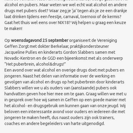
alcohol en pubers. Maar weten we wel echt wat alcohol en andere
drugs met pubers doet? Waar zeg je ‘ja’ tegen als je ze een drankje
laat drinken tijdens een feestje, carnaval, toernooi of de kermis?
Gaat het thuis wel eens over NIX18? Wij helpen u graag een keuze
te maken!
Op
woensdagavond 25 september
organiseert de Vereniging
Geffen Zorgt met dokter Berkelaar, praktijkondersteuner
Jacqueline Pulles en kinderarts Gordon Slabbers samen met
Novadic-Kentron en de GGD een bijeenkomst met als onderwerp
“Het puberbrein, alcohol&drugs!”
Een avond over wat alcohol en overige drugs doet met pubers en
jongeren. Naast het delen van informatie over de werking en
gevolgen van alcohol en drugs op het puberbrein door kinderarts
Slabbers willen we u als ouders van (aanstaande) pubers ook
handvatten geven hoe hier mee om te gaan. Graag willen we met u
in gesprek over hoe wij samen in Geffen op een goede manier met
het alcohol- en drugsgebruik om kunnen gaan van onze jeugd. Wij
beloven een interessante avond voor ouders en iedereen die met
jongeren te maken heeft, dus naast ouders zijn ook trainers,
coaches en andere begeleiders van harte uitgenodigd.