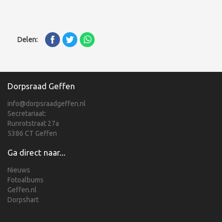
Delen:
Dorpsraad Geffen
info@dorpsraadgeffen.nl
Secretariaat:
Runrotstraat 27a
5386 CT Geffen
Ga direct naar...
Nieuws
Fotoalbums
Geffen.nl
Dorpshart