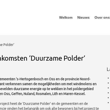
Welkom
Nieuws
Over ons
e Polder’
nkomsten ‘Duurzame Polder’
L
emeenten ’s-Hertogenbosch en Oss en de provincie Noord-
ant verkennen samen de mogelijkheden om met windmolens en
evelden duurzame energie op te wekken in het poldergebied
en Oss, Geffen, Nuland, Rosmalen, Lith en Maren-Kessel.
project heet de 'Duurzame Polder' en de gemeenten en de
ncie vinden het belangrijk om ook alle bewoners bij het project te