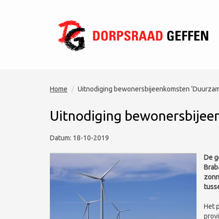
Home
Uitnodiging bewonersbijeenkomsten ‘Duurzam
Uitnodiging bewonersbijee
Datum: 18-10-2019
De g
Brab
zonn
tuss
Het 
provi