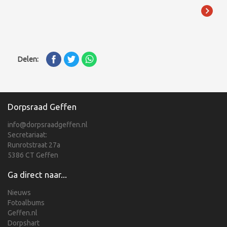
Delen:
Dorpsraad Geffen
info@dorpsraadgeffen.nl
Secretariaat:
Runrotstraat 27a
5386 CT Geffen
Ga direct naar...
Nieuws
Fotoalbums
Geffen.nl
Dorpshart