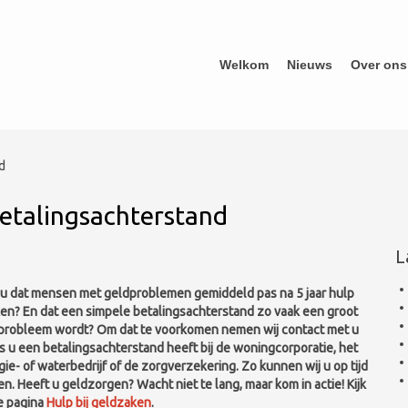
Welkom
Nieuws
Over ons
d
betalingsachterstand
L
 u dat mensen met geldproblemen gemiddeld pas na 5 jaar hulp
en? En dat een simpele betalingsachterstand zo vaak een groot
probleem wordt? Om dat te voorkomen nemen wij contact met u
ls u een betalingsachterstand heeft bij de woningcorporatie, het
ie- of waterbedrijf of de zorgverzekering. Zo kunnen wij u op tijd
n. Heeft u geldzorgen? Wacht niet te lang, maar kom in actie! Kijk
e pagina
Hulp bij geldzaken
.