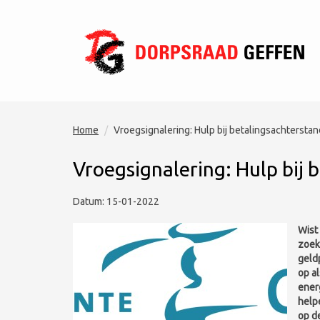
Home
Vroegsignalering: Hulp bij betalingsachterstan
Vroegsignalering: Hulp bij 
Datum: 15-01-2022
Wist
zoek
geld
op a
energ
helpe
op d