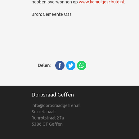
hebben overwonnen op
www.komuitjeschuld.nl
.
Bron: Gemeente Oss
Delen:
Dorpsraad Geffen
info@dorpsraadgeffen.nl
Secretariaat:
Runrotstraat 27a
5386 CT Geffen