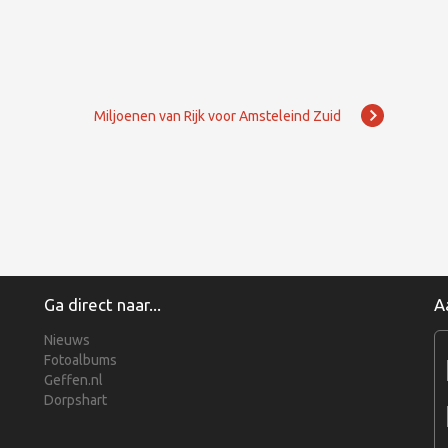
Miljoenen van Rijk voor Amsteleind Zuid
Ga direct naar...
A
Nieuws
Fotoalbums
Geffen.nl
Dorpshart