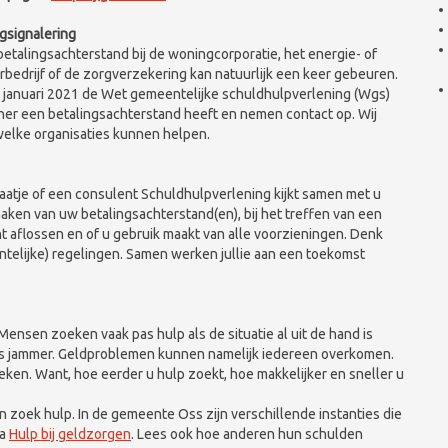
gsignalering
betalingsachterstand bij de woningcorporatie, het energie- of
rbedrijf of de zorgverzekering kan natuurlijk een keer gebeuren.
1 januari 2021 de Wet gemeentelijke schuldhulpverlening (Wgs)
ner een betalingsachterstand heeft en nemen contact op. Wij
welke organisaties kunnen helpen.
aatje of een consulent Schuldhulpverlening kijkt samen met u
maken van uw betalingsachterstand(en), bij het treffen van een
t aflossen en of u gebruik maakt van alle voorzieningen. Denk
telijke) regelingen. Samen werken jullie aan een toekomst
Mensen zoeken vaak pas hulp als de situatie al uit de hand is
 is jammer. Geldproblemen kunnen namelijk iedereen overkomen.
oeken. Want, hoe eerder u hulp zoekt, hoe makkelijker en sneller u
 zoek hulp. In de gemeente Oss zijn verschillende instanties die
na
Hulp bij geldzorgen
. Lees ook hoe anderen hun schulden