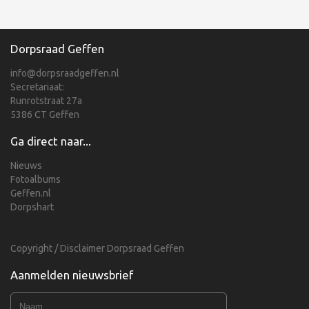
Dorpsraad Geffen
info@dorpsraadgeffen.nl
Secretariaat:
Runrotstraat 27a
5386 CT Geffen
Ga direct naar...
Nieuws
Fotoalbums
Geffen.nl
Dorpshart
Copyright / Disclaimer Dorpsraad Geffen
Aanmelden nieuwsbrief