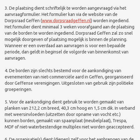
3. De plaatsing dient schriftelijk te worden aangevraagd via het
aanvraagformulier. Het formulier kan via de website van de
Dorpsraad Geffen (
www.dorpsraadgeffen.nl
) worden ingediend.
Het formulier dient minimaal 3 weken voorafgaand aan de plaatsing
van de borden te worden ingediend. Dorpsraad Geffen zal zo snel
mogelijk doorgeven of plaatsing mogelijk is binnen de planning.
Wanneer er een overdaad aan aanvragen is voor een bepaalde
periode, dan geldt in beginsel de volgorde van binnenkomst van
aanvragen.
4. De borden zijn slechts bestemd voor de aankondiging van
evenementen van niet-commerciële aard in Geffen, georganiseerd
door Geffense verenigingen. Uitgesloten van gebruik zijn politieke
groeperingen.
5. Voor de aankondiging dient gebruik te worden gemaakt van
planken van 212,2 cm breed, 40,3 cm hoog en 1,5 cm dik. In verband
met weersinvloeden (uitzetten door opname van vocht etc.)
kunnen borden, gemaakt van spaanplaat (meubelplaat), Trespa,
MDF of niet-waterbestendige multiplex niet worden geaccepteerd.
6. De organisatie(s) dient (dienen) zelf voor het aanbrengen van de