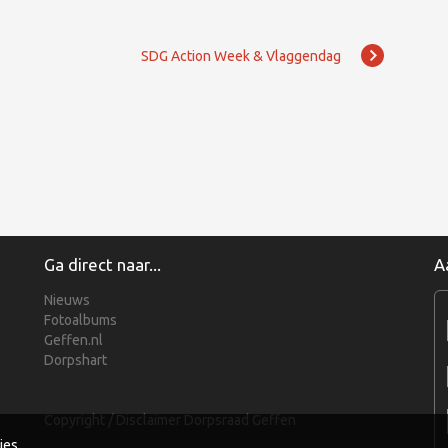
SDG Action Week & Vlaggendag
Ga direct naar...
A
Nieuws
Fotoalbums
Geffen.nl
Dorpshart
Copyright / Disclaimer Dorpsraad Geffen
ies.