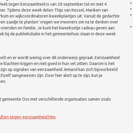
eek tegen Eenzaamheid is van 28 september tot en met 4
ber. Tijdens deze week delen Thijs van Kessel, Mariken van
kum en wijkcoördinatoren kweekplantjes uit. Vanuit de gedachte
een zaadje te planten’ vragen we inwoners om na te denken over
 vrienden en familie. Je kunt het kweeksetje cadeau geven aan
ok bij de publieksbalie in het gemeentehuis staan in deze week
oelt en er wordt weinig over dit onderwerp gepraat. Eenzaamheid
 klachten krijgen en niet goed in hun vel zitten. Daarom is het
 zijn op signalen van eenzaamheid. Iemand kan zich bijvoorbeeld
hzelf aangewezen zijn. Door hier alert op te zijn, kun je
oen.
t gemeente Oss met verschillende organisaties samen zoals
to/Een-tegen-eenzaamheid.htm
.