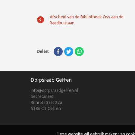
Afscheid van de Bibliotheek Oss aan de
Raadhuislaan
Delen:
Dorpsraad Geffen
info@dorpsraadgeffen.nl
Secretariaat:
Runrotstraat 27a
5386 CT Geffen
Deze website wil gebruik maken van cook