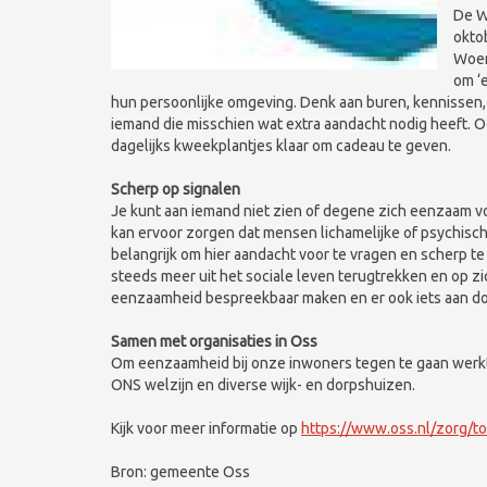
De W
okto
Woer
om ‘
hun persoonlijke omgeving. Denk aan buren, kennissen,
iemand die misschien wat extra aandacht nodig heeft. O
dagelijks kweekplantjes klaar om cadeau te geven.
Scherp op signalen
Je kunt aan iemand niet zien of degene zich eenzaam v
kan ervoor zorgen dat mensen lichamelijke of psychische
belangrijk om hier aandacht voor te vragen en scherp te
steeds meer uit het sociale leven terugtrekken en op zic
eenzaamheid bespreekbaar maken en er ook iets aan d
Samen met organisaties in Oss
Om eenzaamheid bij onze inwoners tegen te gaan werk
ONS welzijn en diverse wijk- en dorpshuizen.
Kijk voor meer informatie op
https://www.oss.nl/zorg/
Bron: gemeente Oss